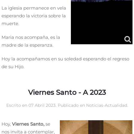
La iglesia permanece en vela
esperando la victoria sobre la
muerte.
Maria nos acompaña, es la
madre de la esperanza.
Hoy la acompañamos en su soledad esperando el regreso
de su Hijo.
Viernes Santo - A 2023
Escrito en
07 Abril 2023
. Publicado en
Noticias-Actualidad
.
Hoy,
Viernes Santo,
se
nos invita a contemplar,