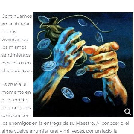
Continuamos
en la liturgia
de hoy
vivenciando
los mismos
sentimientos
expuestos en
el día de ayer.
Es crucial el
momento en
que uno de
los discípulos
colabora con
los enemigos en la entrega de su Maestro. Al conocerlo, el
alma vuelve a rumiar una y mil veces, por un lado, la