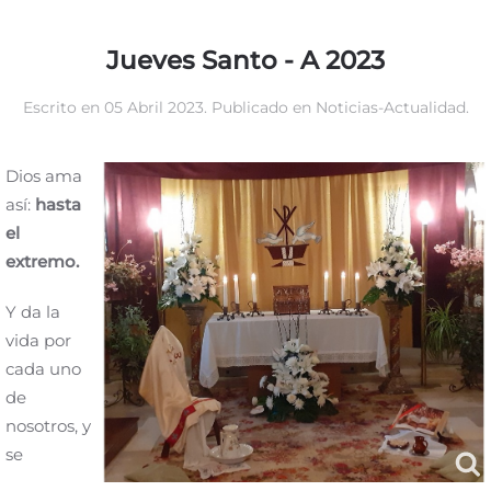
Jueves Santo - A 2023
Escrito en
05 Abril 2023
. Publicado en
Noticias-Actualidad
.
Dios ama
así:
hasta
el
extremo.
Y da la
vida por
cada uno
de
nosotros, y
se